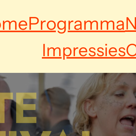
ome
Programma
N
Impressies
C