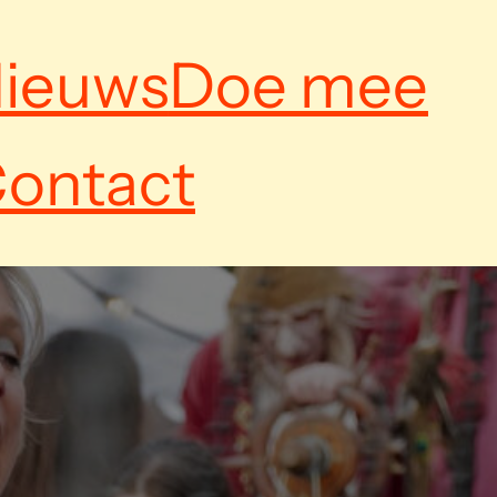
ieuws
Doe mee
ontact